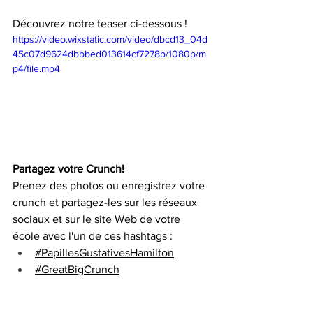
Découvrez notre teaser ci-dessous !
https://video.wixstatic.com/video/dbcd13_04d
45c07d9624dbbbed013614cf7278b/1080p/m
p4/file.mp4
Partagez votre Crunch!
Prenez des photos ou enregistrez votre 
crunch et partagez-les sur les réseaux 
sociaux et sur le site Web de votre 
école avec l'un de ces hashtags :
#PapillesGustativesHamilton
#GreatBigCrunch
Taguez-nous dans vos publications !